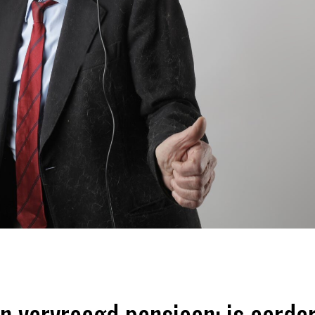
n vervroegd pensioen: is eerde