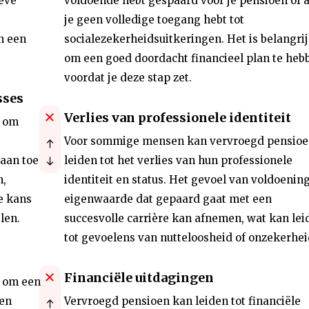
ieve
voldoende hebt gespaard voor je pensioen of a
je geen volledige toegang hebt tot
n een
socialezekerheidsuitkeringen. Het is belangri
om een goed doordacht financieel plan te heb
voordat je deze stap zet.
sses
Verlies van professionele identiteit
d om
Voor sommige mensen kan vervroegd pensioe
 aan toe
leiden tot het verlies van hun professionele
n,
identiteit en status. Het gevoel van voldoenin
de kans
eigenwaarde dat gepaard gaat met een
len.
succesvolle carrière kan afnemen, wat kan lei
tot gevoelens van nutteloosheid of onzekerhei
Financiële uitdagingen
d om een
zen
Vervroegd pensioen kan leiden tot financiële