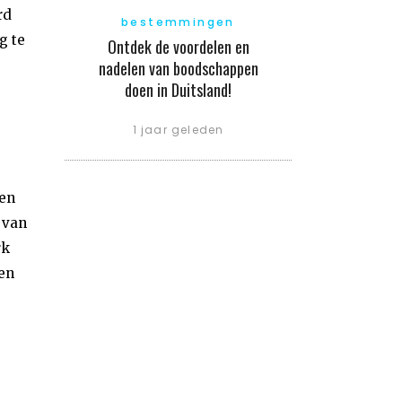
rd
bestemmingen
g te
Ontdek de voordelen en
nadelen van boodschappen
doen in Duitsland!
1 jaar geleden
een
 van
rk
ken