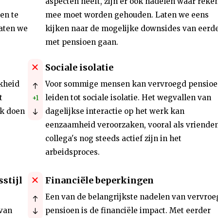
aspecten heeft, zijn er ook nadelen waar reke
en te
mee moet worden gehouden. Laten we eens
Laten we
kijken naar de mogelijke downsides van eerd
met pensioen gaan.
Sociale isolatie
kheid
Voor sommige mensen kan vervroegd pensioe
t
leiden tot sociale isolatie. Het wegvallen van
+1
rk doen
dagelijkse interactie op het werk kan
eenzaamheid veroorzaken, vooral als vriende
collega's nog steeds actief zijn in het
arbeidsproces.
stijl
Financiële beperkingen
Een van de belangrijkste nadelen van vervroe
 van
pensioen is de financiële impact. Met eerder