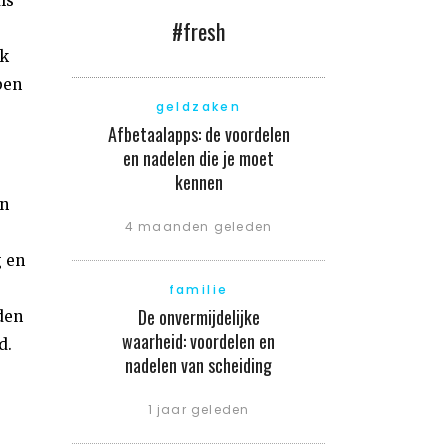
ls
#fresh
jk
ben
geldzaken
Afbetaalapps: de voordelen
en nadelen die je moet
kennen
n
4 maanden geleden
g en
familie
De onvermijdelijke
den
waarheid: voordelen en
d.
nadelen van scheiding
1 jaar geleden