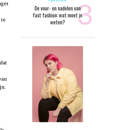
fashion
ager
De voor- en nadelen van
fast fashion: wat moet je
 te
weten?
dat
van
jn.