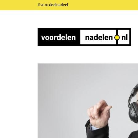
#voordeelnadeel