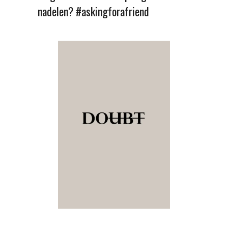
nadelen? #askingforafriend