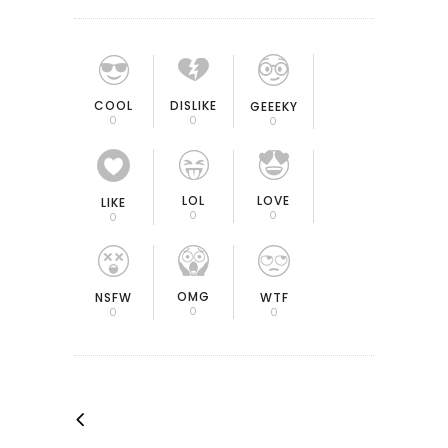
COOL
DISLIKE
GEEEKY
0
0
0
LOL
LOVE
LIKE
0
0
0
OMG
NSFW
WTF
0
0
0