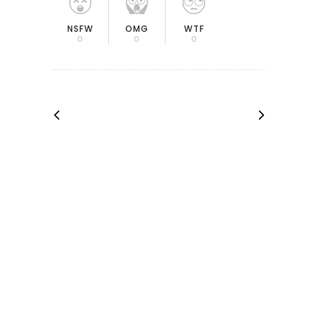
OMG
NSFW
WTF
0
0
0