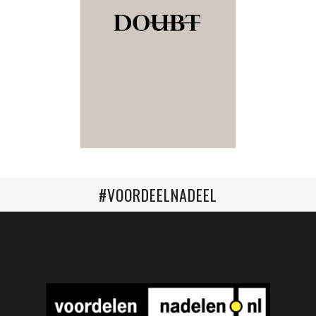
#VOORDEELNADEEL