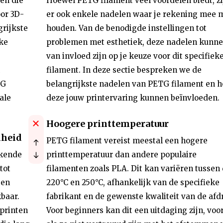
en die
Hoewel PETG filament veel voordelen biedt, zi
oor 3D-
er ook enkele nadelen waar je rekening mee 
grijkste
houden. Van de benodigde instellingen tot
rke
problemen met esthetiek, deze nadelen kunn
van invloed zijn op je keuze voor dit specifiek
filament. In deze sectie bespreken we de
TG
belangrijkste nadelen van PETG filament en h
ale
deze jouw printervaring kunnen beïnvloeden.
Hoogere printtemperatuur
mheid
PETG filament vereist meestal een hogere
ekende
printtemperatuur dan andere populaire
tot
filamenten zoals PLA. Dit kan variëren tussen
een
220°C en 250°C, afhankelijk van de specifieke
kbaar.
fabrikant en de gewenste kwaliteit van de afd
 printen
Voor beginners kan dit een uitdaging zijn, voo