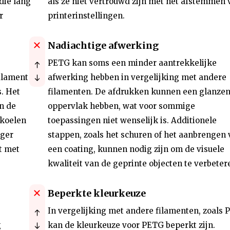
die lang
als ze niet vertrouwd zijn met het afstemmen 
r
printerinstellingen.
Nadiachtige afwerking
PETG kan soms een minder aantrekkelijke
ilament
afwerking hebben in vergelijking met andere
s. Het
filamenten. De afdrukken kunnen een glanze
n de
oppervlak hebben, wat voor sommige
fkoelen
toepassingen niet wenselijk is. Additionele
ager
stappen, zoals het schuren of het aanbrengen 
t met
een coating, kunnen nodig zijn om de visuele
kwaliteit van de geprinte objecten te verbeter
Beperkte kleurkeuze
In vergelijking met andere filamenten, zoals 
g
kan de kleurkeuze voor PETG beperkt zijn.