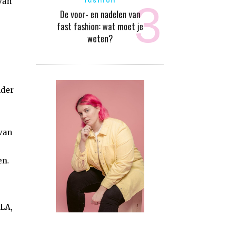
fashion
van
De voor- en nadelen van
fast fashion: wat moet je
weten?
nder
van
en.
PLA,