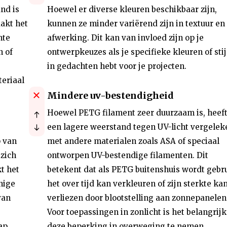
nd is
Hoewel er diverse kleuren beschikbaar zijn,
akt het
kunnen ze minder variërend zijn in textuur en
nte
afwerking. Dit kan van invloed zijn op je
n of
ontwerpkeuzes als je specifieke kleuren of stij
in gedachten hebt voor je projecten.
eriaal
Mindere uv-bestendigheid
Hoewel PETG filament zeer duurzaam is, heeft
een lagere weerstand tegen UV-licht vergelek
p van
met andere materialen zoals ASA of speciaal
 zich
ontworpen UV-bestendige filamenten. Dit
t het
betekent dat als PETG buitenshuis wordt gebru
nige
het over tijd kan verkleuren of zijn sterkte ka
van
verliezen door blootstelling aan zonnepanelen
Voor toepassingen in zonlicht is het belangrij
ap
deze beperking in overweging te nemen.