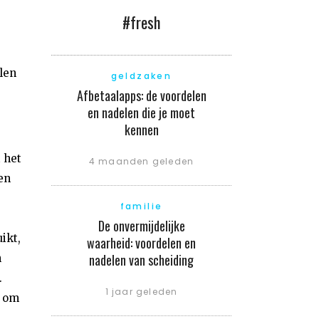
#fresh
len
geldzaken
Afbetaalapps: de voordelen
en nadelen die je moet
kennen
 het
4 maanden geleden
en
familie
De onvermijdelijke
ikt,
waarheid: voordelen en
nadelen van scheiding
n
.
1 jaar geleden
k om