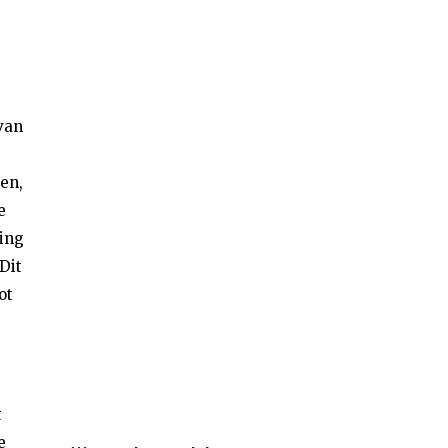
van
en,
e
ing
Dit
ot
.
t
e