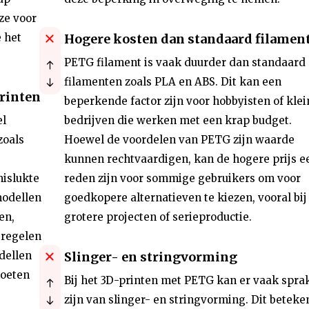
ze voor
 het
Hogere kosten dan standaard filamen
PETG filament is vaak duurder dan standaard
filamenten zoals PLA en ABS. Dit kan een
rinten
beperkende factor zijn voor hobbyisten of klei
el
bedrijven die werken met een krap budget.
zoals
Hoewel de voordelen van PETG zijn waarde
kunnen rechtvaardigen, kan de hogere prijs e
mislukte
reden zijn voor sommige gebruikers om voor
modellen
goedkopere alternatieven te kiezen, vooral bij
en,
grotere projecten of serieproductie.
tregelen
dellen
Slinger- en stringvorming
moeten
Bij het 3D-printen met PETG kan er vaak spra
zijn van slinger- en stringvorming. Dit beteke