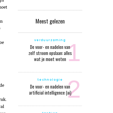
jn
moet
Meest gelezen
en
e
verduurzaming
oe
De voor- en nadelen van
zelf stroom opslaan: alles
wat je moet weten
technologie
 de
De voor- en nadelen van
artificial intelligence (ai)
ruk.
ral