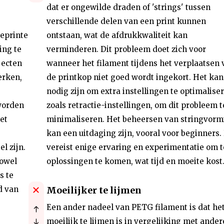
dat er ongewilde draden of 'strings' tussen
verschillende delen van een print kunnen
eprinte
ontstaan, wat de afdrukkwaliteit kan
ing te
verminderen. Dit probleem doet zich voor
jecten
wanneer het filament tijdens het verplaatsen 
erken,
de printkop niet goed wordt ingekort. Het kan
nodig zijn om extra instellingen te optimaliser
worden
zoals retractie-instellingen, om dit probleem t
et
minimaliseren. Het beheersen van stringvorm
kan een uitdaging zijn, vooral voor beginners. 
l zijn.
vereist enige ervaring en experimentatie om t
zowel
oplossingen te komen, wat tijd en moeite kost
s te
d van
Moeilijker te lijmen
Een ander nadeel van PETG filament is dat he
moeilijk te lijmen is in vergelijking met ander