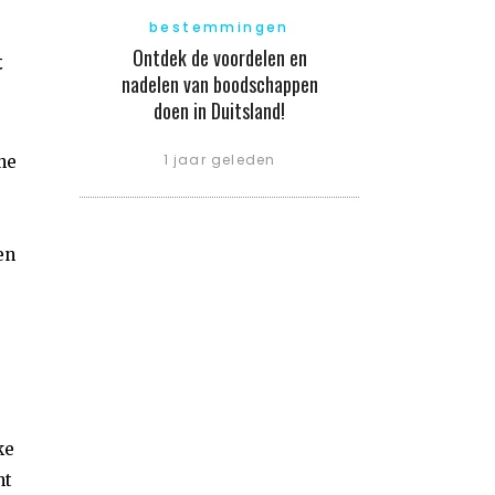
bestemmingen
Ontdek de voordelen en
t
nadelen van boodschappen
doen in Duitsland!
1 jaar geleden
ne
en
ke
nt