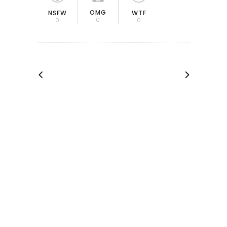
OMG
NSFW
WTF
0
0
0