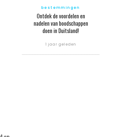
bestemmingen
Ontdek de voordelen en
nadelen van boodschappen
doen in Duitsland!
1 jaar geleden
e
d en