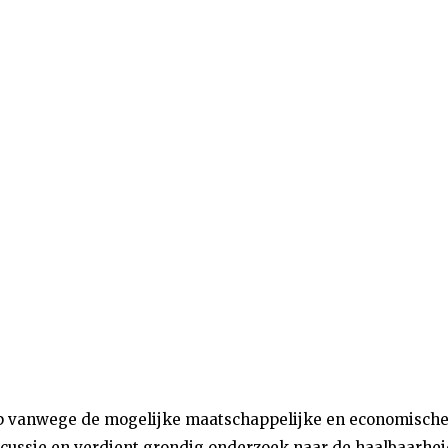
 op vanwege de mogelijke maatschappelijke en economisch
scussie en verdient grondig onderzoek naar de haalbaarhei