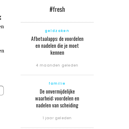
.
#fresh
g
en
geldzaken
Afbetaalapps: de voordelen
en nadelen die je moet
en
kennen
4 maanden geleden
familie
De onvermijdelijke
waarheid: voordelen en
nadelen van scheiding
1 jaar geleden