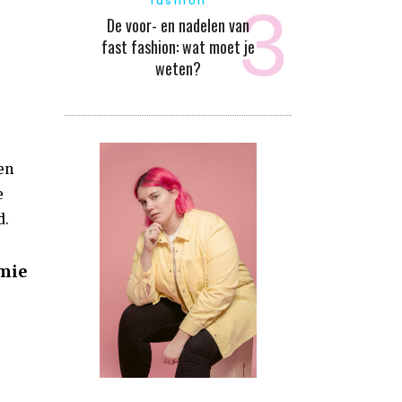
fashion
De voor- en nadelen van
fast fashion: wat moet je
weten?
en
e
d.
omie