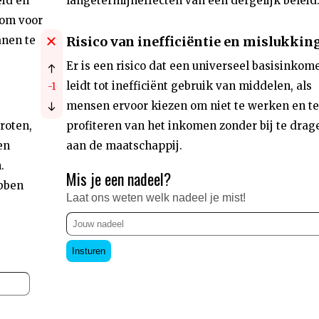
eid en
langetermijneffecten van een dergelijk beleid
 om voor
anen te
Risico van inefficiëntie en mislukkin
Er is een risico dat een universeel basisinkom
leidt tot inefficiënt gebruik van middelen, als
-1
mensen ervoor kiezen om niet te werken en te
roten,
profiteren van het inkomen zonder bij te drag
en
aan de maatschappij.
.
Mis je een nadeel?
bben
Laat ons weten welk nadeel je mist!
Insturen