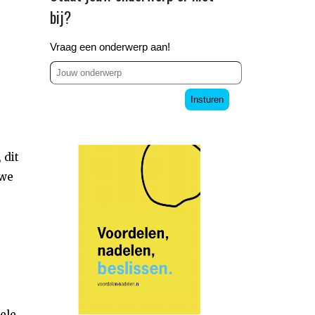
bij?
Vraag een onderwerp aan!
Insturen
 dit
 we
ele