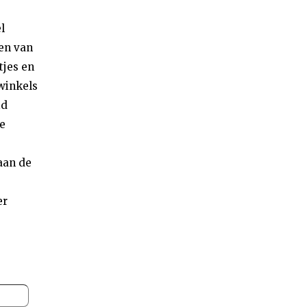
l
en van
tjes en
winkels
id
e
 aan de
er