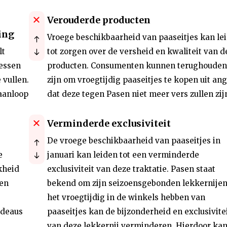
Verouderde producten
ing
Vroege beschikbaarheid van paaseitjes kan le
lt
tot zorgen over de versheid en kwaliteit van d
cessen
producten. Consumenten kunnen terughoude
 vullen.
zijn om vroegtijdig paaseitjes te kopen uit ang
 aanloop
dat deze tegen Pasen niet meer vers zullen zij
Verminderde exclusiviteit
De vroege beschikbaarheid van paaseitjes in
e
januari kan leiden tot een verminderde
kheid
exclusiviteit van deze traktatie. Pasen staat
 en
bekend om zijn seizoensgebonden lekkernijen
het vroegtijdig in de winkels hebben van
adeaus
paaseitjes kan de bijzonderheid en exclusivite
t
van deze lekkernij verminderen. Hierdoor kan