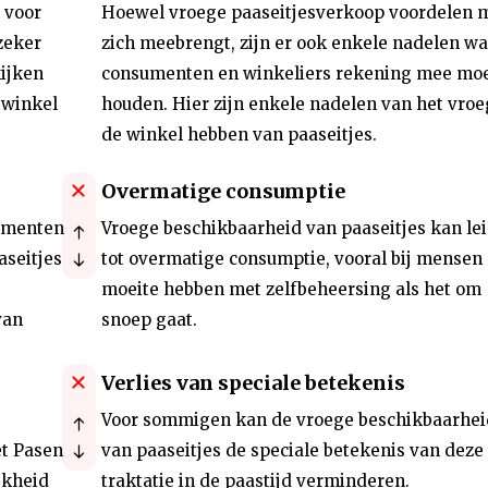
 voor
Hoewel vroege paaseitjesverkoop voordelen 
zeker
zich meebrengt, zijn er ook enkele nadelen wa
ijken
consumenten en winkeliers rekening mee mo
 winkel
houden. Hier zijn enkele nadelen van het vroe
de winkel hebben van paaseitjes.
Overmatige consumptie
sumenten
Vroege beschikbaarheid van paaseitjes kan le
aseitjes
tot overmatige consumptie, vooral bij mensen 
moeite hebben met zelfbeheersing als het om
van
snoep gaat.
Verlies van speciale betekenis
Voor sommigen kan de vroege beschikbaarhei
et Pasen
van paaseitjes de speciale betekenis van deze
jkheid
traktatie in de paastijd verminderen.