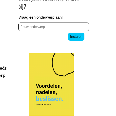
bij?
Vraag een onderwerp aan!
Insturen
eeds
erp