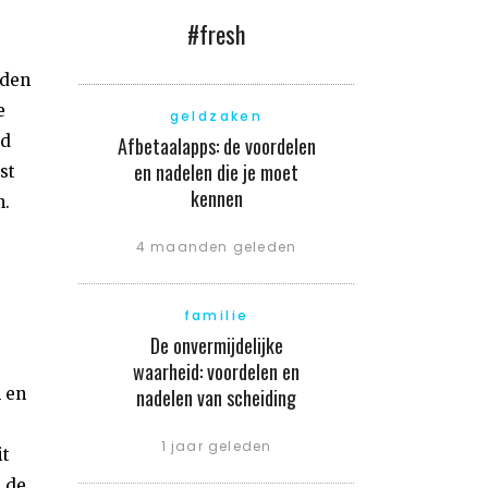
#fresh
iden
e
geldzaken
nd
Afbetaalapps: de voordelen
en nadelen die je moet
st
kennen
n.
4 maanden geleden
familie
De onvermijdelijke
waarheid: voordelen en
 en
nadelen van scheiding
1 jaar geleden
it
 de