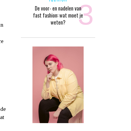
fashion
De voor- en nadelen van
fast fashion: wat moet je
weten?
an
re
 de
at