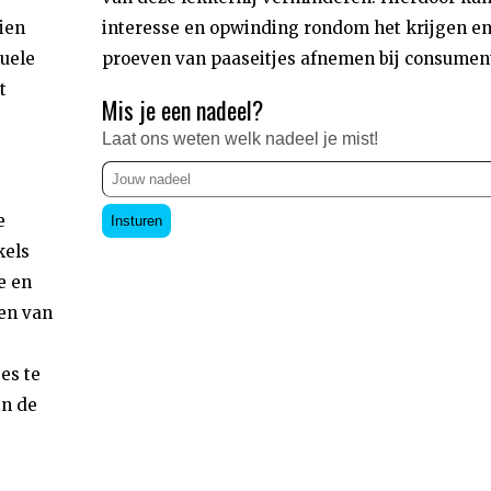
ien
interesse en opwinding rondom het krijgen e
uele
proeven van paaseitjes afnemen bij consumen
t
Mis je een nadeel?
Laat ons weten welk nadeel je mist!
e
Insturen
kels
e en
en van
es te
in de