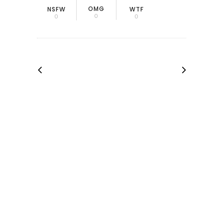
OMG
NSFW
WTF
0
0
0