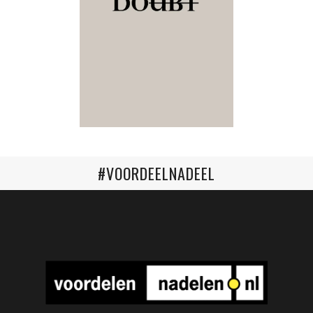
#VOORDEELNADEEL