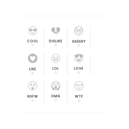
COOL
DISLIKE
GEEEKY
0
0
0
LOL
LOVE
LIKE
0
0
0
OMG
NSFW
WTF
0
0
0