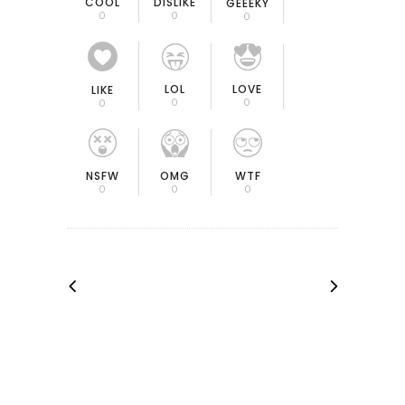
COOL
DISLIKE
GEEEKY
0
0
0
LOL
LOVE
LIKE
0
0
0
OMG
NSFW
WTF
0
0
0