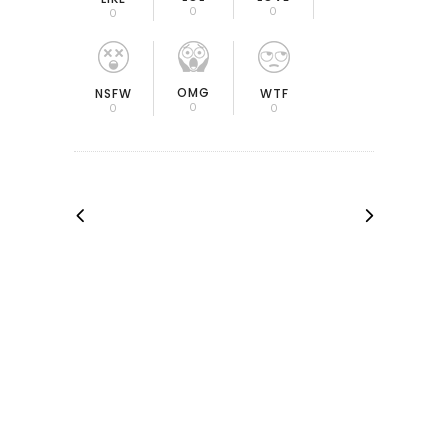
0
0
0
OMG
NSFW
WTF
0
0
0