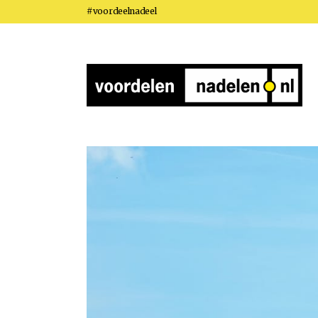
#voordeelnadeel