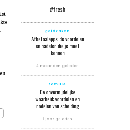
#fresh
ist
rkte
.
geldzaken
Afbetaalapps: de voordelen
en nadelen die je moet
kennen
4 maanden geleden
ten
familie
De onvermijdelijke
waarheid: voordelen en
nadelen van scheiding
1 jaar geleden