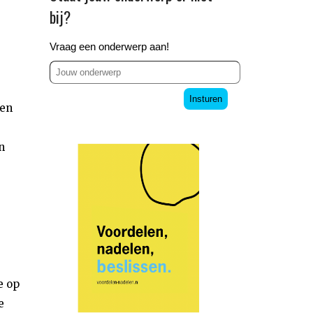
bij?
Vraag een onderwerp aan!
Insturen
len
n
e op
e