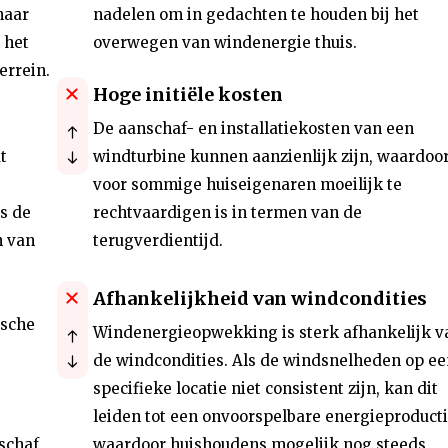
naar
nadelen om in gedachten te houden bij het
 het
overwegen van windenergie thuis.
errein.
Hoge initiële kosten
De aanschaf- en installatiekosten van een
t
windturbine kunnen aanzienlijk zijn, waardoor
voor sommige huiseigenaren moeilijk te
s de
rechtvaardigen is in termen van de
n van
terugverdientijd.
Afhankelijkheid van windcondities
ische
Windenergieopwekking is sterk afhankelijk v
de windcondities. Als de windsnelheden op ee
specifieke locatie niet consistent zijn, kan dit
leiden tot een onvoorspelbare energieproducti
nschaf
waardoor huishoudens mogelijk nog steeds