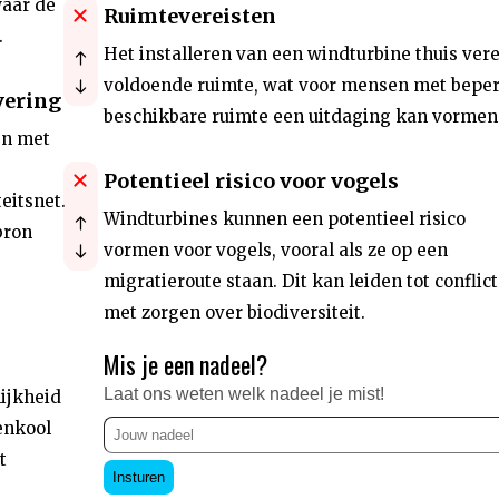
waar de
Ruimtevereisten
.
Het installeren van een windturbine thuis vere
voldoende ruimte, wat voor mensen met bepe
vering
beschikbare ruimte een uitdaging kan vormen
en met
Potentieel risico voor vogels
teitsnet.
Windturbines kunnen een potentieel risico
bron
vormen voor vogels, vooral als ze op een
migratieroute staan. Dit kan leiden tot conflic
met zorgen over biodiversiteit.
Mis je een nadeel?
Laat ons weten welk nadeel je mist!
ijkheid
enkool
t
Insturen