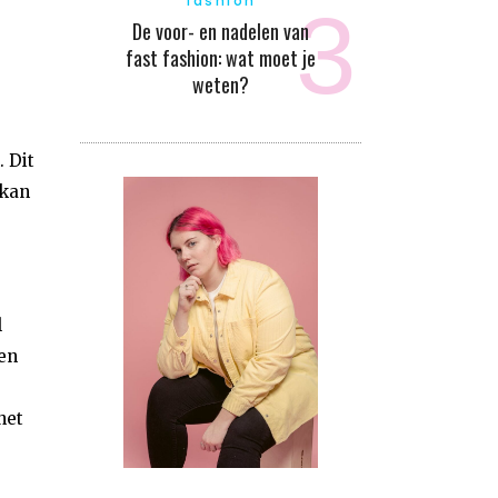
fashion
De voor- en nadelen van
fast fashion: wat moet je
weten?
 Dit
 kan
l
en
het