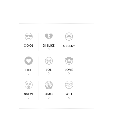
COOL
DISLIKE
GEEEKY
0
0
1
LOL
LOVE
LIKE
0
0
0
OMG
NSFW
WTF
0
0
0