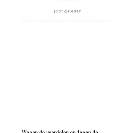
1 jaar geleden
Wegen de voordelen op tegen de