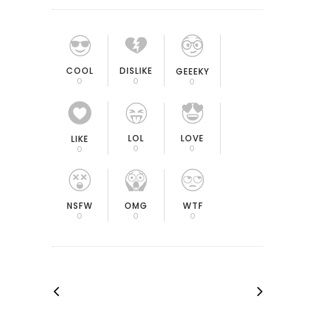
COOL
DISLIKE
GEEEKY
0
0
0
LOL
LOVE
LIKE
0
0
0
OMG
NSFW
WTF
0
0
0