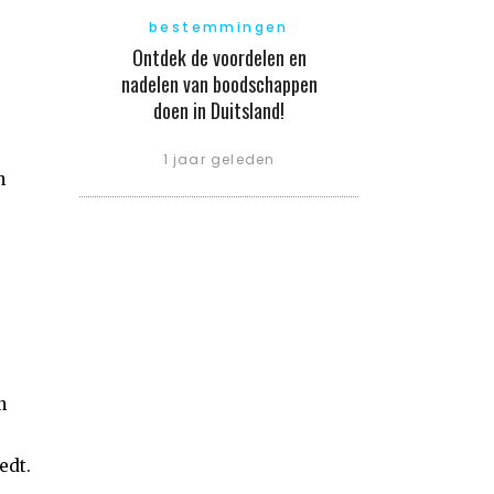
bestemmingen
Ontdek de voordelen en
nadelen van boodschappen
doen in Duitsland!
1 jaar geleden
n
n
edt.