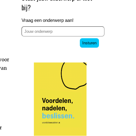
bij?
Vraag een onderwerp aan!
Insturen
voor
van
r