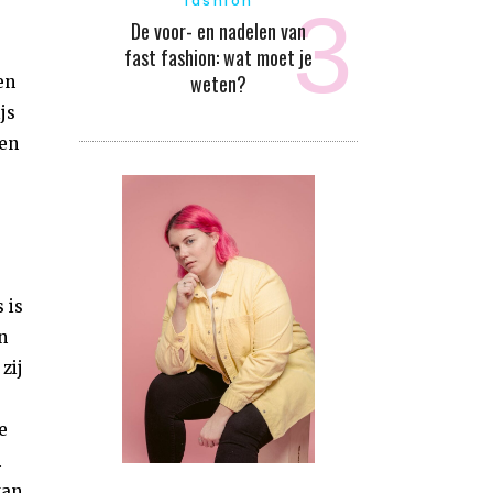
fashion
De voor- en nadelen van
fast fashion: wat moet je
weten?
en
js
gen
 is
n
zij
e
n
kan