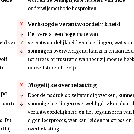
n deze
worden de belangrijkste nadelen van deze
onderwijsmethode besproken:
Verhoogde verantwoordelijkheid
Het vereist een hoge mate van
heid van
verantwoordelijkheid van leerlingen, wat voor
+1
sommigen overweldigend kan zijn en kan lei
elf
tot stress of frustratie wanneer zij moeite heb
te
om zelfsturend te zijn.
Mogelijke overbelasting
mpo
Door de nadruk op zelfstandig werken, kunne
e om te
sommige leerlingen overweldigd raken door 
verantwoordelijkheid en het organiseren van
o. Dit
eigen leerproces, wat kan leiden tot stress en
d bij
overbelasting.