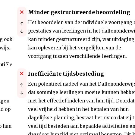
Minder gestructureerde beoordeling
Het beoordelen van de individuele voortgang 
prestaties van leerlingen in het daltononderwi
ng ook
kan minder gestructureerd zijn, wat uitdagin
wijs.
kan opleveren bij het vergelijken van de
voortgang tussen verschillende leerlingen.
ntiële
Inefficiënte tijdsbesteding
Een potentieel nadeel van het Daltononderwijs
dat sommige leerlingen moeite kunnen hebbe
ngen
met het effectief indelen van hun tijd. Doordat 
md op
veel vrijheid hebben in het bepalen van hun
dagelijkse planning, bestaat het risico dat zij t
p hun
veel tijd besteden aan bepaalde activiteiten e
daardoor hun tijd niet optimaal benutten. Dit 