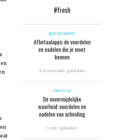
#fresh
geldzaken
Afbetaalapps: de voordelen
en nadelen die je moet
s
kennen
ten
4 maanden geleden
en
familie
De onvermijdelijke
waarheid: voordelen en
nadelen van scheiding
n
gen
1 jaar geleden
 wat