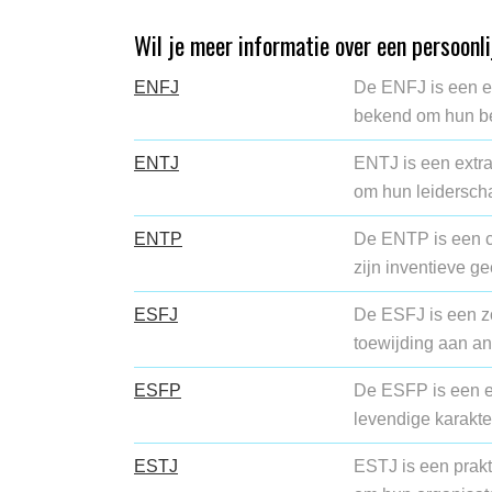
Wil je meer informatie over een persoonl
ENFJ
De ENFJ is een em
bekend om hun be
ENTJ
ENTJ is een extra
om hun leiderscha
ENTP
De ENTP is een c
zijn inventieve ge
ESFJ
De ESFJ is een z
toewijding aan a
ESFP
De ESFP is een e
levendige karakte
ESTJ
ESTJ is een prakt