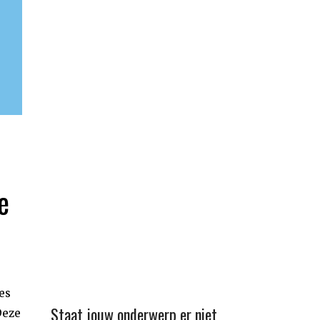
e
es
Staat jouw onderwerp er niet
Deze