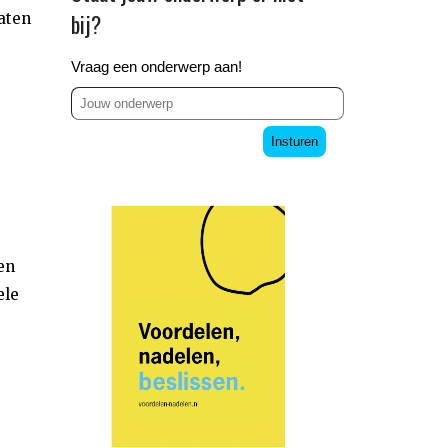
bij?
aten
Vraag een onderwerp aan!
Insturen
en
ele