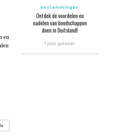
bestemmingen
Ontdek de voordelen en
nadelen van boodschappen
doen in Duitsland!
n en
1 jaar geleden
alen
Ja