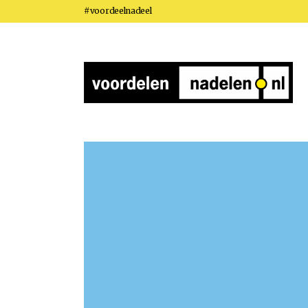
#voordeelnadeel