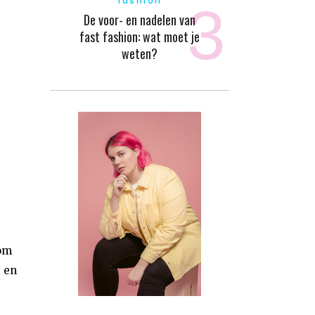
fashion
De voor- en nadelen van
fast fashion: wat moet je
weten?
 om
s en