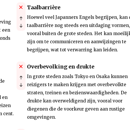
Taalbarrière
Hoewel veel Japanners Engels begrijpen, kan 
leving
taalbarrière nog steeds een uitdaging vormen,
t een
vooral buiten de grote steden. Het kan moeilij
vonds
zijn om te communiceren en aanwijzingen te
begrijpen, wat tot verwarring kan leiden.
Overbevolking en drukte
In grote steden zoals Tokyo en Osaka kunnen
de
reizigers te maken krijgen met overbevolkte
straten, treinen en bezienswaardigheden. De
l en
drukte kan overweldigend zijn, vooral voor
eizen
diegenen die de voorkeur geven aan rustige
n cent.
omgevingen.