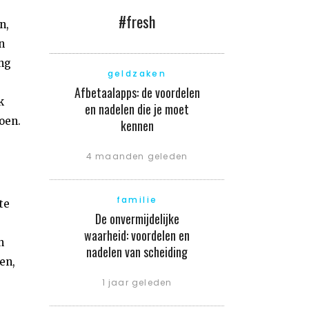
#fresh
n,
n
ng
geldzaken
Afbetaalapps: de voordelen
k
en nadelen die je moet
oen.
kennen
4 maanden geleden
familie
te
De onvermijdelijke
waarheid: voordelen en
n
nadelen van scheiding
en,
1 jaar geleden