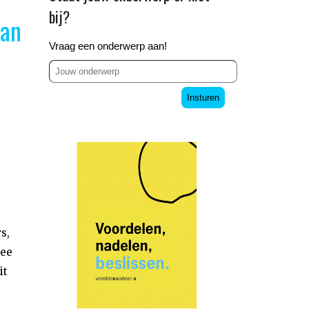
bij?
pan
Vraag een onderwerp aan!
Insturen
s,
mee
it