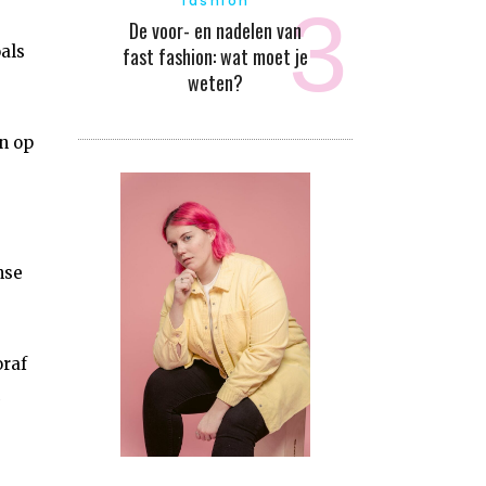
fashion
De voor- en nadelen van
als
fast fashion: wat moet je
weten?
n op
nse
oraf