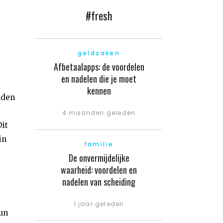
#fresh
geldzaken
Afbetaalapps: de voordelen
en nadelen die je moet
kennen
nden
4 maanden geleden
it
in
familie
De onvermijdelijke
waarheid: voordelen en
nadelen van scheiding
1 jaar geleden
un