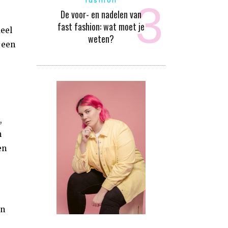
fashion
De voor- en nadelen van
fast fashion: wat moet je
eel
weten?
 een
,
n
en
en