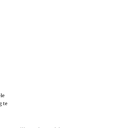
ële
g te