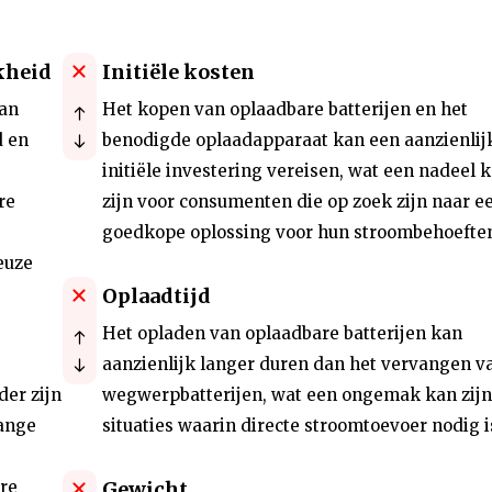
kheid
Initiële kosten
van
Het kopen van oplaadbare batterijen en het
d en
benodigde oplaadapparaat kan een aanzienlij
initiële investering vereisen, wat een nadeel 
re
zijn voor consumenten die op zoek zijn naar e
goedkope oplossing voor hun stroombehoefte
euze
Oplaadtijd
Het opladen van oplaadbare batterijen kan
aanzienlijk langer duren dan het vervangen v
der zijn
wegwerpbatterijen, wat een ongemak kan zijn
lange
situaties waarin directe stroomtoevoer nodig i
re
Gewicht