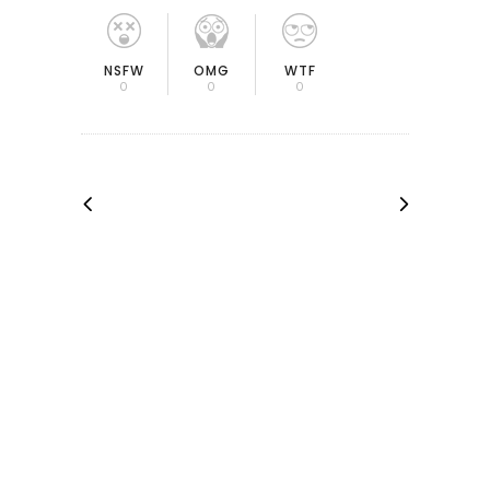
OMG
NSFW
WTF
0
0
0