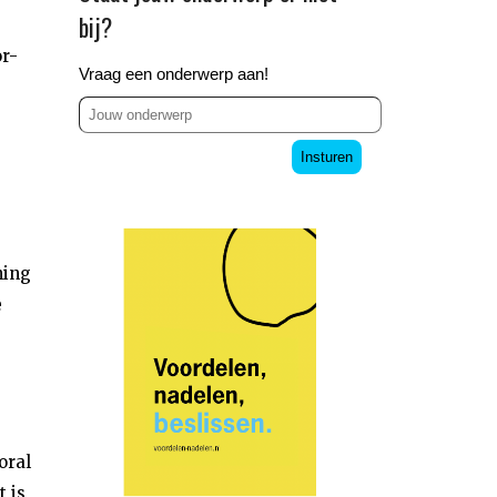
bij?
or-
Vraag een onderwerp aan!
Insturen
ning
e
oral
t is