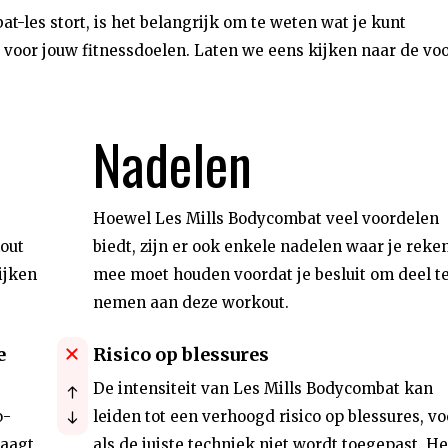
at-les stort, is het belangrijk om te weten wat je kunt
 voor jouw fitnessdoelen. Laten we eens kijken naar de vo
Nadelen
Hoewel Les Mills Bodycombat veel voordelen
kout
biedt, zijn er ook enkele nadelen waar je reke
ijken
mee moet houden voordat je besluit om deel t
nemen aan deze workout.
e
Risico op blessures
De intensiteit van Les Mills Bodycombat kan
o-
leiden tot een verhoogd risico op blessures, vo
raagt
als de juiste techniek niet wordt toegepast. He