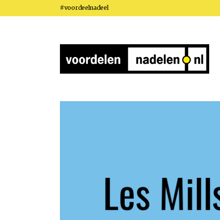
#voordeelnadeel