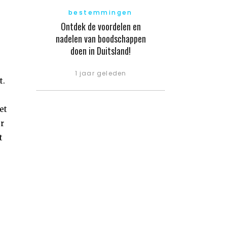
bestemmingen
Ontdek de voordelen en
nadelen van boodschappen
doen in Duitsland!
1 jaar geleden
t.
et
er
t