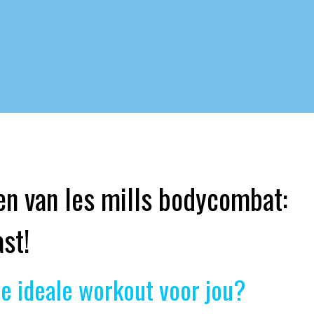
en van les mills bodycombat:
ast!
de ideale workout voor jou?