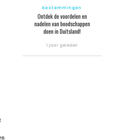
bestemmingen
Ontdek de voordelen en
nadelen van boodschappen
doen in Duitsland!
1 jaar geleden
t
en