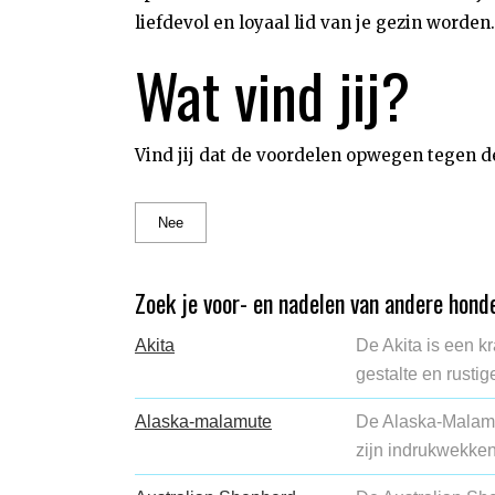
liefdevol en loyaal lid van je gezin worden.
Wat vind jij?
Vind jij dat de voordelen opwegen tegen d
Nee
Zoek je voor- en nadelen van andere hon
Akita
De Akita is een k
gestalte en rusti
Alaska-malamute
De Alaska-Malamut
zijn indrukwekken