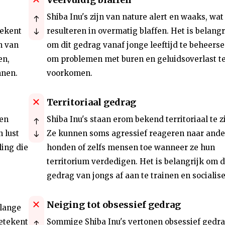
Shiba Inu's zijn van nature alert en waaks, wat
tekent
resulteren in overmatig blaffen. Het is belangr
n van
om dit gedrag vanaf jonge leeftijd te beheers
en,
om problemen met buren en geluidsoverlast t
nnen.
voorkomen.
Territoriaal gedrag
 en
Shiba Inu's staan erom bekend territoriaal te zi
n lust
Ze kunnen soms agressief reageren naar ande
ling die
honden of zelfs mensen toe wanneer ze hun
territorium verdedigen. Het is belangrijk om d
gedrag van jongs af aan te trainen en socialis
Neiging tot obsessief gedrag
 lange
betekent
Sommige Shiba Inu's vertonen obsessief gedra