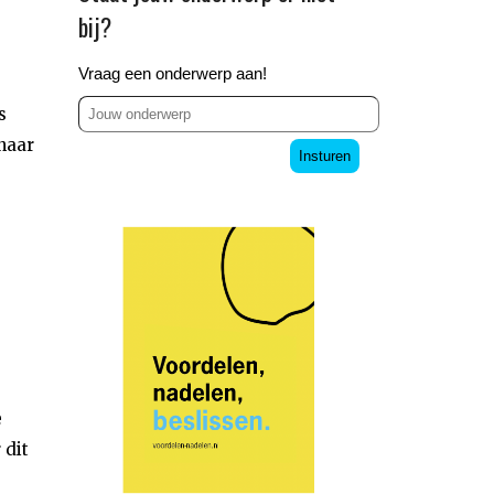
bij?
Vraag een onderwerp aan!
s
naar
Insturen
e
 dit