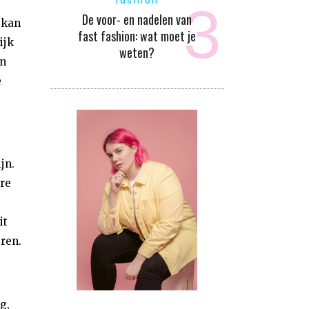
fashion
De voor- en nadelen van
 kan
fast fashion: wat moet je
ijk
weten?
en
e
jn.
re
it
eren.
g,